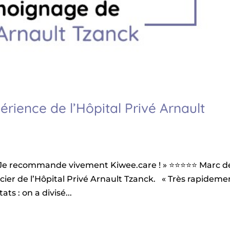
érience de l’Hôpital Privé Arnault
Je recommande vivement Kiwee.care ! » ⭐️⭐️⭐️⭐️⭐️ Marc d
ncier de l’Hôpital Privé Arnault Tzanck. « Très rapideme
ts : on a divisé...