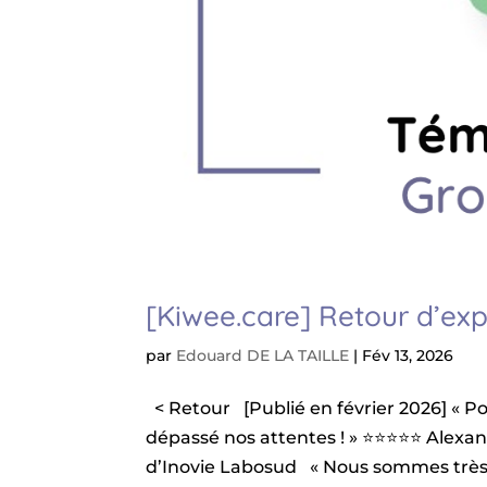
[Kiwee.care] Retour d’ex
par
Edouard DE LA TAILLE
|
Fév 13, 2026
< Retour [Publié en février 2026] « P
dépassé nos attentes ! » ⭐️⭐️⭐️⭐️⭐️ Al
d’Inovie Labosud « Nous sommes très sa