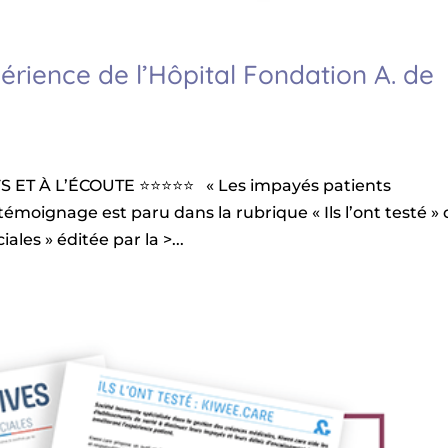
érience de l’Hôpital Fondation A. de
S ET À L’ÉCOUTE ⭐️⭐️⭐️⭐️⭐️ « Les impayés patients
témoignage est paru dans la rubrique « Ils l’ont testé »
ales » éditée par la >...