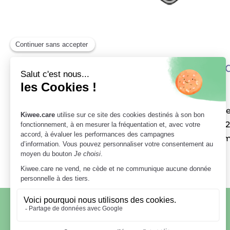
L’impact du numérique dan
par
Edouard DE LA TAILLE
|
Fév 25, 2022
< Retour [Publié en février 2022] Quel
du patient ? Au tournant des années 2
massivement dans le numérique. Nombr
RESTONS EN CONTACT