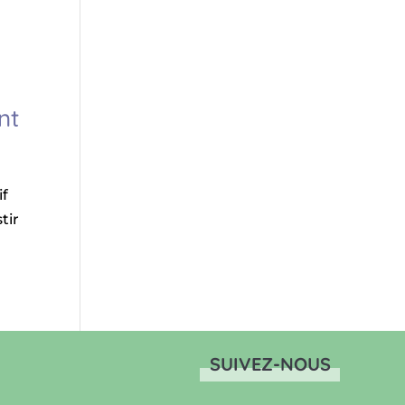
nt
if
tir
SUIVEZ-NOUS